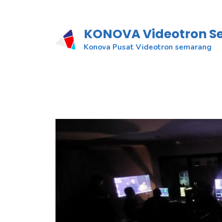
KONOVA Videotron 
Konova Pusat Videotron semarang