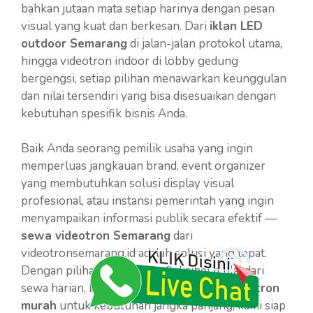
bahkan jutaan mata setiap harinya dengan pesan
visual yang kuat dan berkesan. Dari
iklan LED
outdoor Semarang
di jalan-jalan protokol utama,
hingga videotron indoor di lobby gedung
bergengsi, setiap pilihan menawarkan keunggulan
dan nilai tersendiri yang bisa disesuaikan dengan
kebutuhan spesifik bisnis Anda.
Baik Anda seorang pemilik usaha yang ingin
memperluas jangkauan brand, event organizer
yang membutuhkan solusi display visual
profesional, atau instansi pemerintah yang ingin
menyampaikan informasi publik secara efektif —
sewa videotron Semarang
dari
videotronsemarang.id adalah solusi yang tepat.
Dengan pilihan paket yang fleksibel mulai dari
sewa harian, bulanan, hingga opsi
jual videotron
murah
untuk kebutuhan jangka panjang, kami siap