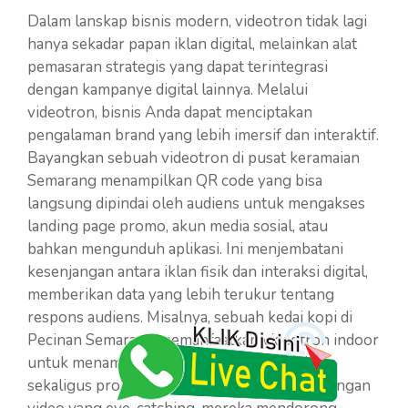
Dalam lanskap bisnis modern, videotron tidak lagi
hanya sekadar papan iklan digital, melainkan alat
pemasaran strategis yang dapat terintegrasi
dengan kampanye digital lainnya. Melalui
videotron, bisnis Anda dapat menciptakan
pengalaman brand yang lebih imersif dan interaktif.
Bayangkan sebuah videotron di pusat keramaian
Semarang menampilkan QR code yang bisa
langsung dipindai oleh audiens untuk mengakses
landing page promo, akun media sosial, atau
bahkan mengunduh aplikasi. Ini menjembatani
kesenjangan antara iklan fisik dan interaksi digital,
memberikan data yang lebih terukur tentang
respons audiens. Misalnya, sebuah kedai kopi di
Pecinan Semarang memanfaatkan videotron indoor
untuk menampilkan menu spesial hari ini dan
sekaligus promosi di media sosial mereka. Dengan