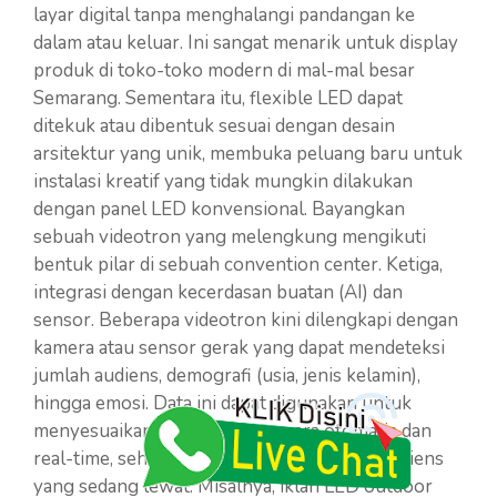
layar digital tanpa menghalangi pandangan ke
dalam atau keluar. Ini sangat menarik untuk display
produk di toko-toko modern di mal-mal besar
Semarang. Sementara itu, flexible LED dapat
ditekuk atau dibentuk sesuai dengan desain
arsitektur yang unik, membuka peluang baru untuk
instalasi kreatif yang tidak mungkin dilakukan
dengan panel LED konvensional. Bayangkan
sebuah videotron yang melengkung mengikuti
bentuk pilar di sebuah convention center. Ketiga,
integrasi dengan kecerdasan buatan (AI) dan
sensor. Beberapa videotron kini dilengkapi dengan
kamera atau sensor gerak yang dapat mendeteksi
jumlah audiens, demografi (usia, jenis kelamin),
hingga emosi. Data ini dapat digunakan untuk
menyesuaikan konten iklan secara otomatis dan
real-time, sehingga lebih relevan dengan audiens
yang sedang lewat. Misalnya, iklan LED outdoor