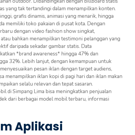
lanan outdoor. Dibandingkan dengan billboard statis
itas yang tak tertandingi dalam menampilkan konten.
nggi, grafis dinamis, animasi yang menarik, hingga
da memiliki toko pakaian di pusat kota. Dengan
erbaru dengan video fashion show singkat,
, atau bahkan menampilkan testimoni pelanggan yang
ektif daripada sekadar gambar statis. Data
katkan *brand awareness* hingga 47% dan
gga 32%. Lebih lanjut, dengan kemampuan untuk
menyesuaikan pesan iklan dengan target audiens,
isa menampilkan iklan kopi di pagi hari dan iklan makan
ampaikan selalu relevan dan tepat sasaran.
il di Simpang Lima bisa meningkatkan penjualan
k dari berbagai model mobil terbaru, informasi
 Aplikasi