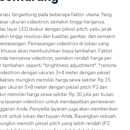
iasi, tergantung pada beberapa faktor utama. Yang
esar ukuran videotron, semakin tinggi harganya.
tas layar LED diukur dengan piksel pitch, yaitu jarak
makin tinggi resolusi dan kualitas gambar, dan semakin
i pemasangan. Pemasangan videotron di lokasi yang
n khusus akan membutuhkan biaya tambahan. Faktor
Anda menyewa videotron, semakin rendah harga per
tur tambahan, seperti *brightness adjustment*, *remote
, videotron dengan ukuran 3×4 meter dengan piksel
diakses mungkin memiliki harga sewa sekitar Rp 15
ngan ukuran 5×8 meter dengan piksel pitch P2 dan
kin memiliki harga sewa sekitar Rp 30 juta per bulan.
dia layanan videotron untuk mendapatkan penawaran
ggaran Anda. Penyedia layanan juga akan memberikan
cocok untuk lokasi dan tujuan Anda. Bayangkan sebuah
ungkin memilih piksel pitch yang lebih rendah (P2