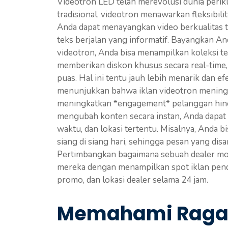
Videotron LED telah merevolusi dunia perik
tradisional, videotron menawarkan fleksibil
Anda dapat menayangkan video berkualitas ti
teks berjalan yang informatif. Bayangkan An
videotron, Anda bisa menampilkan koleksi t
memberikan diskon khusus secara real-time
puas. Hal ini tentu jauh lebih menarik dan ef
menunjukkan bahwa iklan videotron mening
meningkatkan *engagement* pelanggan hin
mengubah konten secara instan, Anda dapat 
waktu, dan lokasi tertentu. Misalnya, Anda b
siang di siang hari, sehingga pesan yang dis
Pertimbangkan bagaimana sebuah dealer mob
mereka dengan menampilkan spot iklan pende
promo, dan lokasi dealer selama 24 jam.
Memahami Ragam