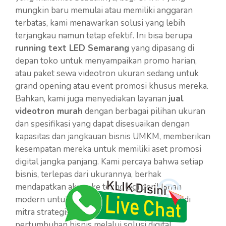
mungkin baru memulai atau memiliki anggaran
terbatas, kami menawarkan solusi yang lebih
terjangkau namun tetap efektif. Ini bisa berupa
running text LED Semarang
yang dipasang di
depan toko untuk menyampaikan promo harian,
atau paket sewa videotron ukuran sedang untuk
grand opening atau event promosi khusus mereka.
Bahkan, kami juga menyediakan layanan
jual
videotron murah
dengan berbagai pilihan ukuran
dan spesifikasi yang dapat disesuaikan dengan
kapasitas dan jangkauan bisnis UMKM, memberikan
kesempatan mereka untuk memiliki aset promosi
digital jangka panjang. Kami percaya bahwa setiap
bisnis, terlepas dari ukurannya, berhak
mendapatkan akses ke teknologi periklanan
modern untuk berkembang. Kami siap menjadi
mitra strategis Anda dalam setiap langkah
pertumbuhan bisnis melalui solusi digital