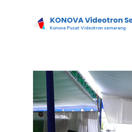
KONOVA Videotron 
Konova Pusat Videotron semarang