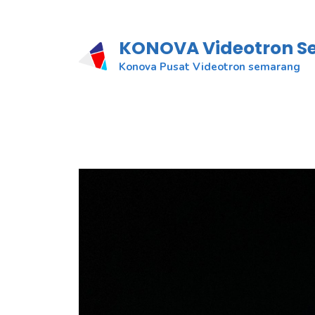
KONOVA Videotron 
Konova Pusat Videotron semarang