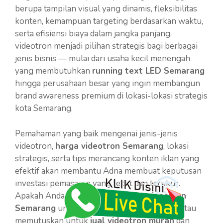
berupa tampilan visual yang dinamis, fleksibilitas
konten, kemampuan targeting berdasarkan waktu,
serta efisiensi biaya dalam jangka panjang,
videotron menjadi pilihan strategis bagi berbagai
jenis bisnis — mulai dari usaha kecil menengah
yang membutuhkan
running text LED Semarang
hingga perusahaan besar yang ingin membangun
brand awareness premium di lokasi-lokasi strategis
kota Semarang.
Pemahaman yang baik mengenai jenis-jenis
videotron,
harga videotron Semarang
, lokasi
strategis, serta tips merancang konten iklan yang
efektif akan membantu Adna membuat keputusan
investasi pemasaran yang tepat dan terukur.
Apakah Anda memilih untuk
sewa videotron
Semarang
untuk kampanye jangka pendek, atau
memutuskan untuk
jual videotron murah
dan