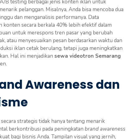
B testing berbagai jenis konten iklan untuk
menarik pelanggan. Misalnya, Anda bisa mencoba dua
inggu dan menganalisis performanya. Data
konten secara berkala 40% lebih efektif dalam
puan untuk merespons tren pasar yang berubah
k, atau menyesuaikan pesan berdasarkan waktu dan
uksi iklan cetak berulang, tetapi juga meningkatkan
kan. Hal ini menjadikan
sewa videotron Semarang
en.
rand Awareness dan
lisme
secara strategis tidak hanya tentang menarik
ental berkontribusi pada peningkatan
brand awareness
at bagi bisnis Anda. Tampilan visual yang jernih,