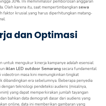
 hingga 30%. Ini meminimalisir pemborosan anggaran
a. Oleh karena itu, saat mempertimbangkan
sewa
lah faktor krusial yang harus diperhitungkan matang-
al.
rja dan Optimasi
n untuk mengukur kinerja kampanye adalah esensial
pun
iklan LED outdoor Semarang
secara fundamental
 videotron masa kini memungkinkan tingkat
ik dibandingkan era sebelumnya. Beberapa penyedia
 dengan teknologi pendeteksi audiens (misalnya,
anonim) yang dapat memperkirakan jumlah tayangan
), dan bahkan data demografi dasar dari audiens yang
cakan online, data ini memberikan gambaran yang