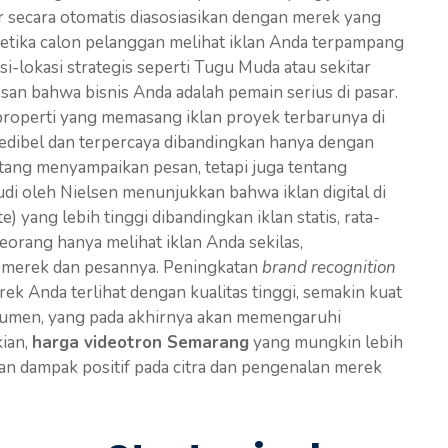
r secara otomatis diasosiasikan dengan merek yang
. Ketika calon pelanggan melihat iklan Anda terpampang
asi-lokasi strategis seperti Tugu Muda atau sekitar
san bahwa bisnis Anda adalah pemain serius di pasar.
operti yang memasang iklan proyek terbarunya di
kredibel dan terpercaya dibandingkan hanya dengan
entang menyampaikan pesan, tetapi juga tentang
di oleh Nielsen menunjukkan bahwa iklan digital di
te) yang lebih tinggi dibandingkan iklan statis, rata-
eorang hanya melihat iklan Anda sekilas,
 merek dan pesannya. Peningkatan
brand recognition
ek Anda terlihat dengan kualitas tinggi, semakin kuat
sumen, yang pada akhirnya akan memengaruhi
ian,
harga videotron Semarang
yang mungkin lebih
ngan dampak positif pada citra dan pengenalan merek