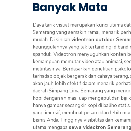
Banyak Mata
Daya tarik visual merupakan kunci utama da
Semarang yang semakin ramai, menarik perha
mudah. Di sinilah
videotron outdoor Sema
keunggulannya yang tak tertandingi dibandin
spanduk. Videotron menyuguhkan konten ber
kemampuan memutar video atau animasi, sec
melintasinya. Berdasarkan penelitian psikolo
terhadap objek bergerak dan cahaya terang, 
akan jauh lebih efektif dalam menarik perhat
daerah Simpang Lima Semarang yang meng
kopi dengan animasi uap mengepul dan biji k
hanya gambar secangkir kopi di baliho stati
yang imersif, membuat pesan iklan lebih mu
bisnis Anda. Tingginya visibilitas dan kema
utama mengapa
sewa videotron Semaran