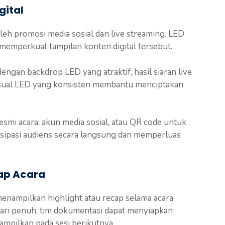
gital
 oleh promosi media sosial dan live streaming. LED
memperkuat tampilan konten digital tersebut.
gan backdrop LED yang atraktif, hasil siaran live
 Visual LED yang konsisten membantu menciptakan
esmi acara, akun media sosial, atau QR code untuk
rtisipasi audiens secara langsung dan memperluas
ap Acara
enampilkan highlight atau recap selama acara
hari penuh, tim dokumentasi dapat menyiapkan
ampilkan pada sesi berikutnya.