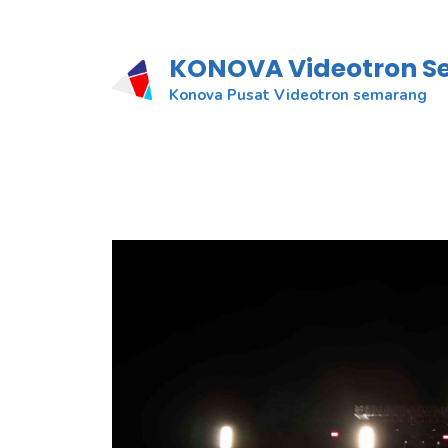
KONOVA Videotron 
Konova Pusat Videotron semarang