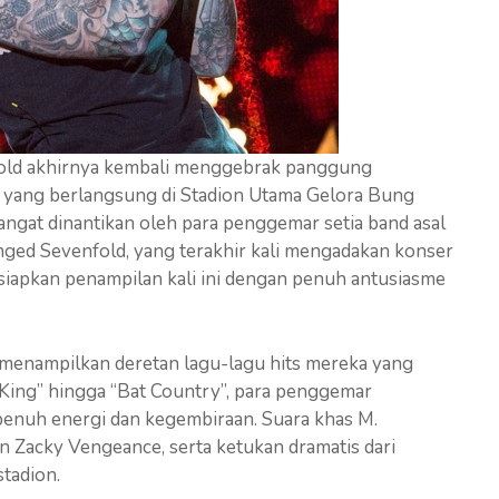
fold akhirnya kembali menggebrak panggung
r yang berlangsung di Stadion Utama Gelora Bung
angat dinantikan oleh para penggemar setia band asal
enged Sevenfold, yang terakhir kali mengadakan konser
siapkan penampilan kali ini dengan penuh antusiasme
menampilkan deretan lagu-lagu hits mereka yang
 King” hingga “Bat Country”, para penggemar
penuh energi dan kegembiraan. Suara khas M.
an Zacky Vengeance, serta ketukan dramatis dari
tadion.