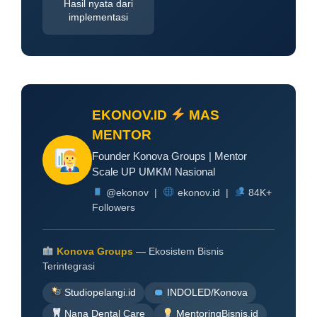
Hasil nyata dari
implementasi
EKONOV.ID
MAS
MENTOR
Founder Konova Groups | Mentor
Scale UP UMKM Nasional
@ekonov |
ekonov.id |
84K+
Followers
Konova Groups
— Ekosistem Bisnis
Terintegrasi
Studiopelangi.id
INDOLED/Konova
Nana Dental Care
MentoringBisnis.id