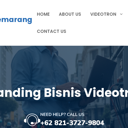
HOME
ABOUT US
VIDEOTRON
Semarang
CONTACT US
anding Bisnis Videot
NEED HELP? CALL US
+62 821-3727-9804