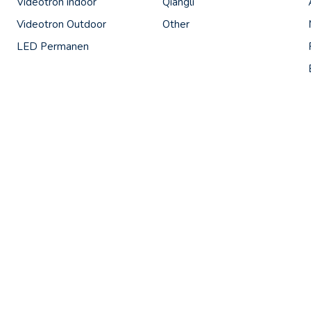
Videotron indoor
Qiangli
Videotron Outdoor
Other
LED Permanen